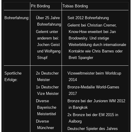
Pit Börding
Tobias Börding
Bohrerfahrung:
Über 25 Jahre
Seit 2012 Bohrerfahrung
Bohrerfahrung
Gelernt bei Christian Cremer,
Gelernt unter
Know-How erweitert bei Jan
anderem bei:
Brodowsky. Und stetige
Jochen Geist
Weiterbildung durch internationale
und Wolfgang
Kontakte wie Chris Barnes oder
Strupf
Brett Spangler
Sportliche
2x Deutscher
Vizeweltmeister beim Worldcup
Erfolge:
Meister
2014
1x Deutscher
Bronze-Medailie World-Games
Vize Meister
2017
Diverse
Bronze bei der Junioren WM 2012
Bayerische
in Bangkok
Meistertitel
2x Bronze bei der EM 2015 in
Diverse
Aalborg
Münchner
Deutscher Spieler des Jahres